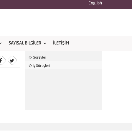
English
SAYISAL BİLGİLER
İLETİŞİM
Görevler
İş Süreçleri